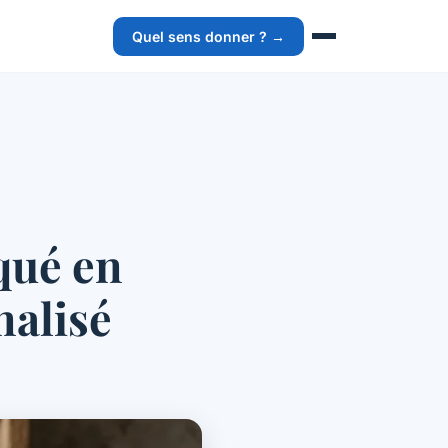
Quel sens donner ? →
qué en
nalisé