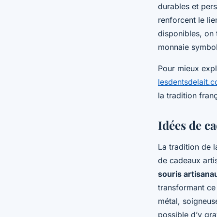
durables et pers
renforcent le lie
disponibles, on 
monnaie symboli
Pour mieux explo
lesdentsdelait.
la tradition fran
Idées de c
La tradition de 
de cadeaux arti
souris artisana
transformant ce
métal, soigneu
possible d’y gr