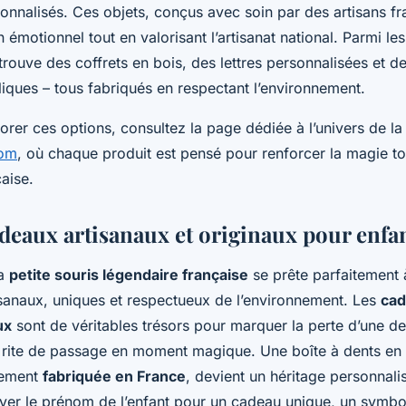
onnalisés. Ces objets, conçus avec soin par des artisans fr
n émotionnel tout en valorisant l’artisanat national. Parmi le
trouve des coffrets en bois, des lettres personnalisées et d
ques – tous fabriqués en respectant l’environnement.
rer ces options, consultez la page dédiée à l’univers de la 
com
, où chaque produit est pensé pour renforcer la magie to
çaise.
adeaux artisanaux et originaux pour enfa
la
petite souris légendaire française
se prête parfaitement 
sanaux, uniques et respectueux de l’environnement. Les
cad
ux
sont de véritables trésors pour marquer la perte d’une den
 rite de passage en moment magique. Une boîte à dents en 
sement
fabriquée en France
, devient un héritage personnalisé
aver le prénom de l’enfant pour un cadeau unique, un symbo