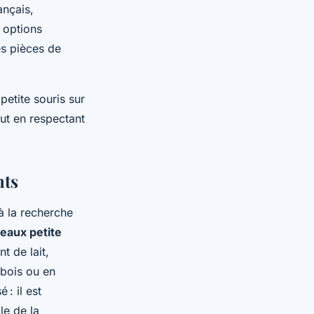
ançais,
s options
es pièces de
petite souris sur
ut en respectant
nts
à la recherche
eaux petite
t de lait,
bois ou en
 : il est
le de la