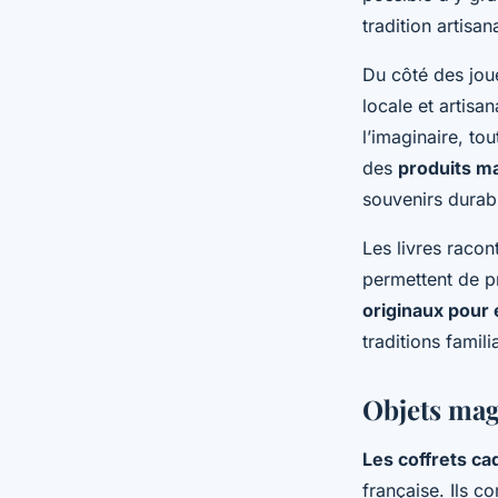
tradition artisan
Du côté des joue
locale et artisa
l’imaginaire, to
des
produits m
souvenirs durab
Les livres racon
permettent de p
originaux pour 
traditions famili
Objets magi
Les coffrets ca
française. Ils c