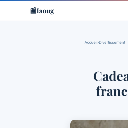
📰
Iaoug
Accueil
›
Divertissement
Cadea
franc