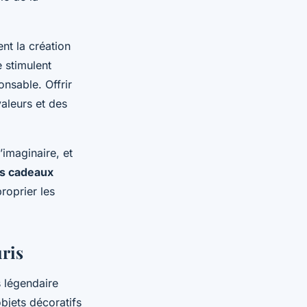
ent la création
 stimulent
onsable. Offrir
valeurs et des
’imaginaire, et
ts cadeaux
roprier les
uris
s légendaire
bjets décoratifs