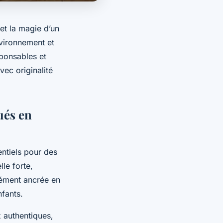
 et la magie d’un
nvironnement et
ponsables et
ec originalité
ués en
entiels pour des
lle forte,
dément ancrée en
nfants.
x authentiques,