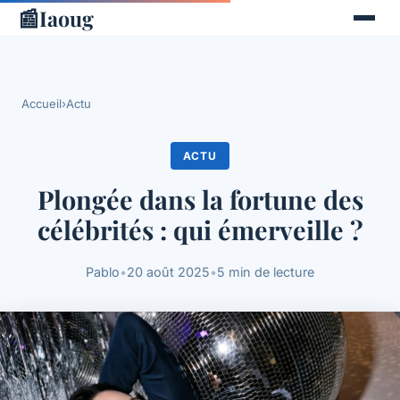
📰
Iaoug
Accueil
›
Actu
ACTU
Plongée dans la fortune des
célébrités : qui émerveille ?
Pablo
•
20 août 2025
•
5 min de lecture