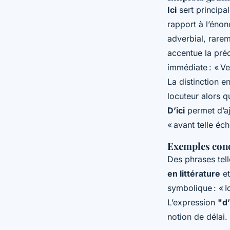
Ici
sert principa
rapport à l’énon
adverbial, rare
accentue la pré
immédiate : « Ve
La distinction e
locuteur alors q
D’ici
permet d’ajo
« avant telle éch
Exemples concr
Des phrases telle
en littérature
et
symbolique : « Ic
L’expression
"d’
notion de délai.