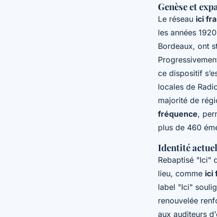
Genèse et expa
Le réseau
ici fr
les années 1920,
Bordeaux, ont s
Progressivement
ce dispositif s’
locales de Radio
majorité de rég
fréquence
, per
plus de 460 émet
Identité actue
Rebaptisé "Ici" 
lieu, comme
ici
label "Ici" souli
renouvelée renf
aux auditeurs d’