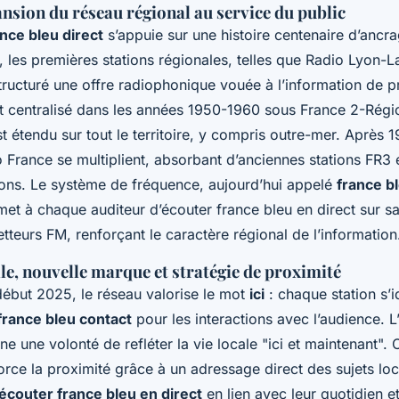
nsion du réseau régional au service du public
ance bleu direct
s’appuie sur une histoire centenaire d’ancra
 les premières stations régionales, telles que Radio Lyon-
tructuré une offre radiophonique vouée à l’information de p
 centralisé dans les années 1950-1960 sous France 2-Régio
est étendu sur tout le territoire, y compris outre-mer. Après 1
 France se multiplient, absorbant d’anciennes stations FR3 
ions. Le système de fréquence, aujourd’hui appelé
france b
met à chaque auditeur d’écouter france bleu en direct sur s
teurs FM, renforçant le caractère régional de l’information
lle, nouvelle marque et stratégie de proximité
début 2025, le réseau valorise le mot
ici
: chaque station s’i
 france bleu contact
pour les interactions avec l’audience. 
gne une volonté de refléter la vie locale "ici et maintenant". 
orce la proximité grâce à un adressage direct des sujets lo
écouter france bleu en direct
en lien avec leur quotidien et