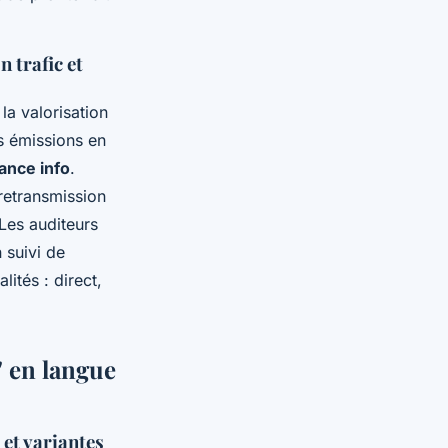
n trafic et
 la valorisation
s émissions en
rance info
.
 retransmission
Les auditeurs
 suivi de
lités : direct,
" en langue
 et variantes