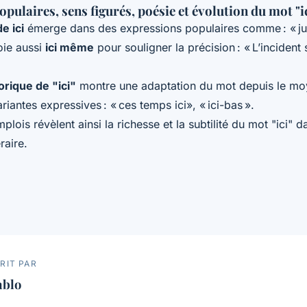
pulaires, sens figurés, poésie et évolution du mot "i
e ici
émerge dans des expressions populaires comme : « jus
oie aussi
ici même
pour souligner la précision : « L’incident s
orique de "ici"
montre une adaptation du mot depuis le moy
ariantes expressives : « ces temps ici», « ici-bas ».
plois révèlent ainsi la richesse et la subtilité du mot "ici" d
éraire.
RIT PAR
ablo