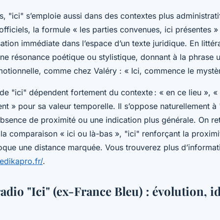
s, "ici" s’emploie aussi dans des contextes plus administratifs
fficiels, la formule « les parties convenues, ici présentes » 
ation immédiate dans l’espace d’un texte juridique. En littéra
ne résonance poétique ou stylistique, donnant à la phrase 
émotionnelle, comme chez Valéry : « Ici, commence le mystè
 "ici" dépendent fortement du contexte : « en ce lieu », « 
t » pour sa valeur temporelle. Il s’oppose naturellement à 
bsence de proximité ou une indication plus générale. On re
 la comparaison « ici ou là-bas », "ici" renforçant la proximi
oque une distance marquée. Vous trouverez plus d’informati
edikapro.fr/
.
adio "Ici" (ex-France Bleu) : évolution, id