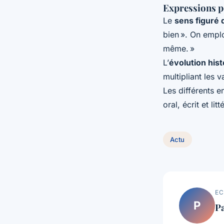
Expressions po
Le
sens figuré d
bien ». On empl
même. »
L’
évolution hist
multipliant les v
Les différents em
oral, écrit et litt
Actu
EC
P
P