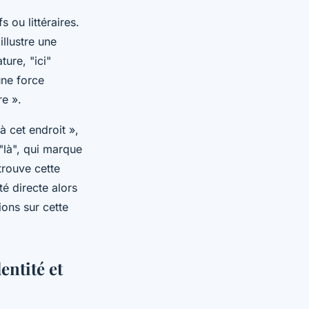
 ou littéraires.
illustre une
ture, "ici"
une force
re ».
à cet endroit »,
"là", qui marque
trouve cette
té directe alors
ons sur cette
entité et