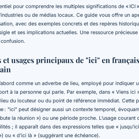
ntiel pour comprendre les multiples significations de « ICI »,
’industries ou de médias locaux. Ce guide vous offre un ape
isation, avec des exemples concrets et des repères historiqu
sigle et ses implications actuelles. Une ressource précieuse
 confusion.
 et usages principaux de "ici" en françai
ain
t d’abord comme un adverbe de lieu, employé pour indiquer 
port à la personne qui parle. Par exemple, dans « Viens ici »
 lieu du locuteur ou du point de référence immédiat. Cette p
e : "ici" peut désigner aussi un contexte temporel, évoqua
ébute la réunion ») ou une période proche. L’usage courant
lités ; il apparaît dans des expressions telles que « jusqu’ici
») ou « d’ici là » (suggérant une échéance).