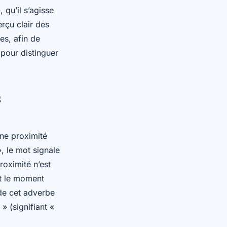
 qu’il s’agisse
rçu clair des
es, afin de
 pour distinguer
s
une proximité
, le mot signale
roximité n’est
nt le moment
 de cet adverbe
 » (signifiant «