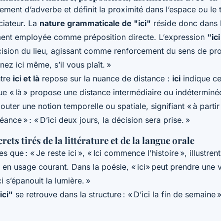
lement d’adverbe et définit la proximité dans l’espace ou le
ciateur. La
nature grammaticale de "ici"
réside donc dans 
ment employée comme préposition directe. L’expression
"ic
cision du lieu, agissant comme renforcement du sens de pr
nez ici même, s’il vous plaît. »
ntre
ici et là
repose sur la nuance de distance :
ici
indique ce
ue « là » propose une distance intermédiaire ou indéterminé
uter une notion temporelle ou spatiale, signifiant « à partir 
éance » : « D’ici deux jours, la décision sera prise. »
ets tirés de la littérature et de la langue orale
s que : « Je reste ici », « Ici commence l’histoire », illustrent 
 en usage courant. Dans la poésie, « ici» peut prendre une 
i s’épanouit la lumière. »
ici"
se retrouve dans la structure : « D’ici la fin de semaine »