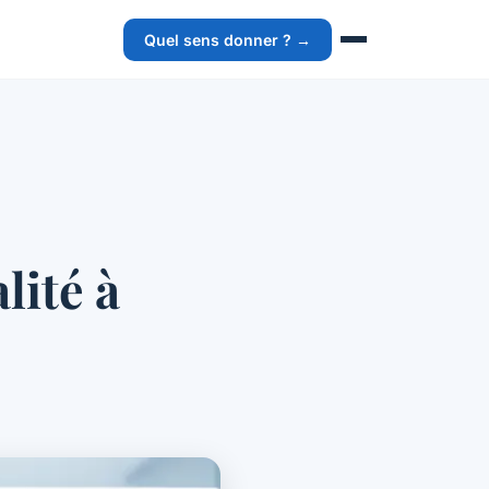
Quel sens donner ? →
lité à