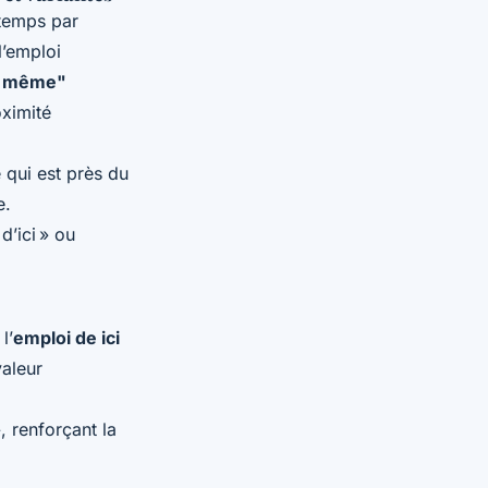
 temps par
l’emploi
i même"
oximité
 qui est près du
e.
d’ici » ou
l’
emploi de ici
valeur
, renforçant la