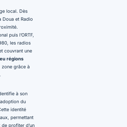
ge local. Dès
La Doua et Radio
roximité.
nal puis l’ORTF,
980, les radios
et couvrant une
leu régions
a zone grâce à
.
dentifie à son
L’adoption du
Cette identité
caux, permettant
 de profiter d’un