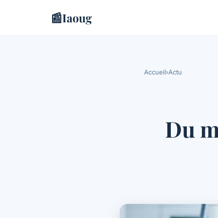
📰
Iaoug
Accueil
›
Actu
Du ma